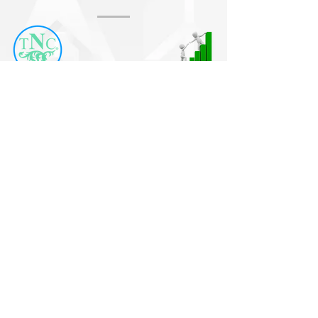
CONTENT
TNC
Coaching
About
Private Coaching
FAQ
Coaching Packages
QIP
LEGAL
Privacy Policy
Terms & Conditions
Liability Waiver & Medical Disclaimer