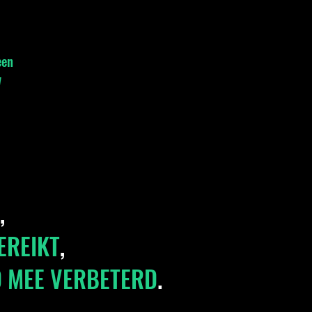
een
w
,
EREIKT
,
 MEE VERBETERD
.
​