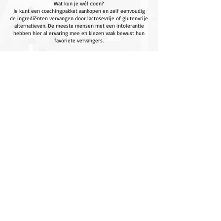
Wat kun je wél doen?
Je kunt een coachingpakket aankopen en zelf eenvoudig
de ingrediënten vervangen door lactosevrije of glutenvrije
alternatieven. De meeste mensen met een intolerantie
hebben hier al ervaring mee en kiezen vaak bewust hun
favoriete vervangers.
Wil je een volledig op maat gemaakt traject?
Dan raden we privécoaching aan. Hierbij bouwen we van
begin tot eind een persoonlijk voedingsplan dat 100% is
afgestemd op jouw behoeften en intoleranties.
INHOUD
TNC
Coaching
Over
Privé Coaching
FAQ