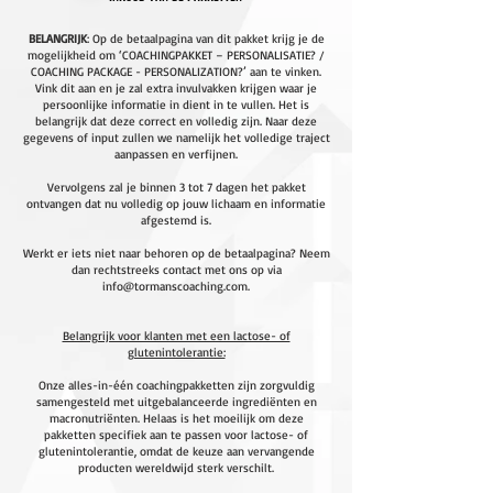
BELANGRIJK
: Op de betaalpagina van dit pakket krijg je de
mogelijkheid om ‘COACHINGPAKKET – PERSONALISATIE? /
COACHING PACKAGE - PERSONALIZATION?’ aan te vinken.
Vink dit aan en je zal extra invulvakken krijgen waar je
persoonlijke informatie in dient in te vullen. Het is
belangrijk dat deze correct en volledig zijn. Naar deze
gegevens of input zullen we namelijk het volledige traject
aanpassen en verfijnen.
Vervolgens zal je binnen 3 tot 7 dagen het pakket
ontvangen dat nu volledig op jouw lichaam en informatie
afgestemd is.
Werkt er iets niet naar behoren op de betaalpagina? Neem
dan rechtstreeks contact met ons op via
info@tormanscoaching.com
.
Belangrijk voor klanten met een lactose- of
glutenintolerantie:
Onze alles-in-één coachingpakketten zijn zorgvuldig
samengesteld met uitgebalanceerde ingrediënten en
macronutriënten. Helaas is het moeilijk om deze
pakketten specifiek aan te passen voor lactose- of
glutenintolerantie, omdat de keuze aan vervangende
producten wereldwijd sterk verschilt.