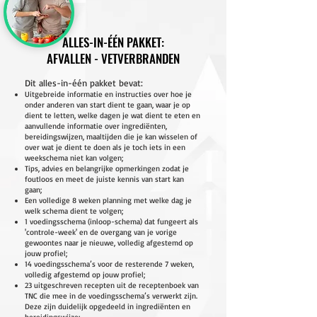
ALLES-IN-ÉÉN PAKKET:
AFVALLEN - VETVERBRANDEN
Dit alles-in-één pakket bevat:
Uitgebreide informatie en instructies over hoe je
onder anderen van start dient te gaan, waar je op
dient te letten, welke dagen je wat dient te eten en
aanvullende informatie over ingrediënten,
bereidingswijzen, maaltijden die je kan wisselen of
over wat je dient te doen als je toch iets in een
weekschema niet kan volgen;
Tips, advies en belangrijke opmerkingen zodat je
foutloos en meet de juiste kennis van start kan
gaan;
Een volledige 8 weken planning met welke dag je
welk schema dient te volgen;
1 voedingsschema (inloop-schema) dat fungeert als
'controle-week' en de overgang van je vorige
gewoontes naar je nieuwe, volledig afgestemd op
jouw profiel;
14 voedingsschema’s voor de resterende 7 weken,
volledig afgestemd op jouw profiel;
23 uitgeschreven recepten uit de receptenboek van
TNC die mee in de voedingsschema’s verwerkt zijn.
Deze zijn duidelijk opgedeeld in ingrediënten en