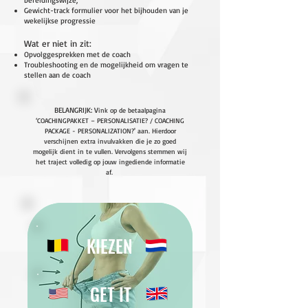
bereidingswijze;
Gewicht-track formulier voor het bijhouden van je
wekelijkse progressie
Wat er niet in zit:
Opvolggesprekken met de coach
Troubleshooting en de mogelijkheid om vragen te
stellen aan de coach
BELANGRIJK:
V
ink op de betaalpagina
‘COACHINGPAKKET – PERSONALISATIE? / COACHING
PACKAGE - PERSONALIZATION?' aan. Hierdoor
verschijnen extra invulvakken die je zo goed
mogelijk dient in te vullen. Vervolgens stemmen wij
het traject volledig op jouw ingediende informatie
af.
KIEZEN
GET IT