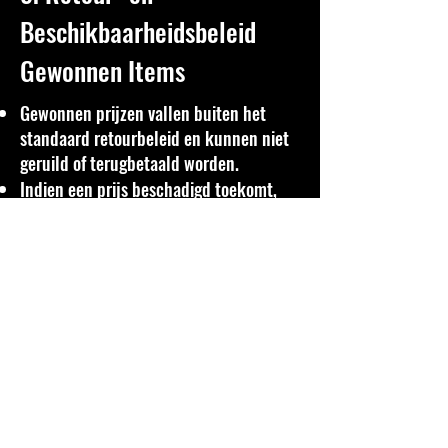
Beschikbaarheidsbeleid
Gewonnen Items
Gewonnen prijzen vallen buiten het
standaard retourbeleid en kunnen niet
geruild of terugbetaald worden.
Indien een prijs beschadigd toekomt,
dien je dit binnen 7 dagen na ontvangst
te melden.
Is de oorspronkelijke prijs niet
beschikbaar, dan behoudt TNC zich het
recht voor om een alternatief item van
gelijke waarde aan te bieden.
6. Juridisch Voorbehoud