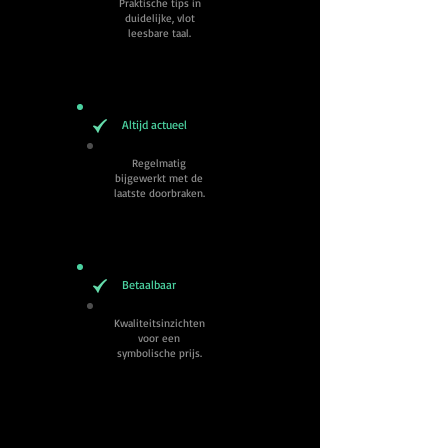
Praktische tips in
duidelijke, vlot
leesbare taal.
Altijd actueel
Regelmatig
bijgewerkt met de
laatste doorbraken.
Betaalbaar
Kwaliteitsinzichten
voor een
symbolische prijs.