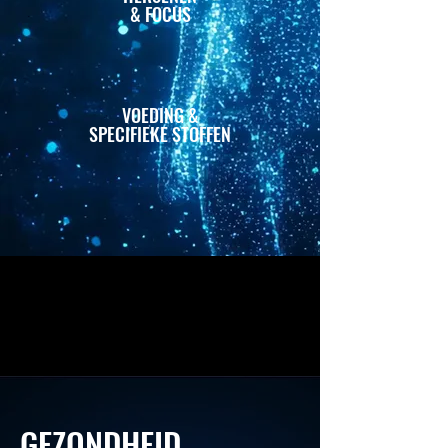
& FOCUS
VOEDING
&
SPECIFIEKE STOFFEN
GEZONDHEID