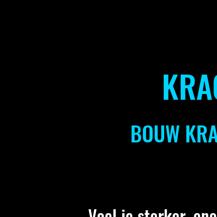
KRA
BOUW KRAC
Voel je sterker, en