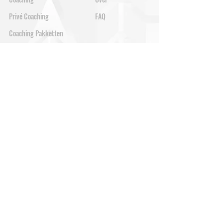
Privé Coaching
FAQ
Coaching Pakketten
QIP
JURIDISCH
Privacybeleid
Algemene Voorwaarden
Vrijwaringsclausule & Medische Disclaimer
Gebruiksvoorwaarden Voor Digitale Producten
Verzendbeleid
Reglement Winacties & Het Delen van Resultaten