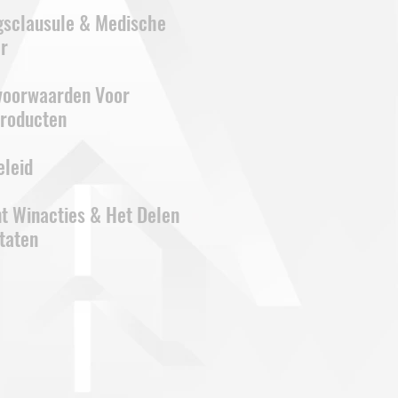
gsclausule & Medische
r
voorwaarden Voor
Producten
eleid
t Winacties & Het Delen
taten