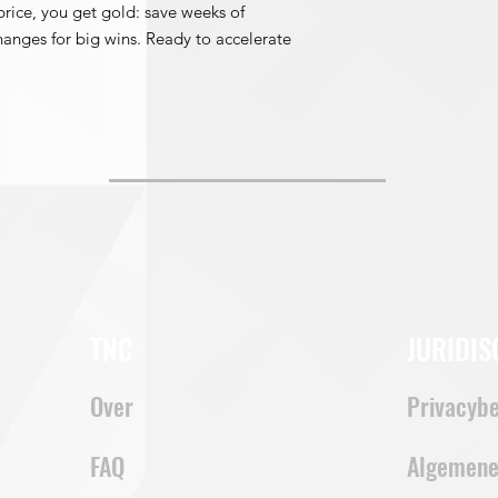
price, you get gold: save weeks of
changes for big wins. Ready to accelerate
TNC
JURIDIS
Over
Privacybe
FAQ
Algemene