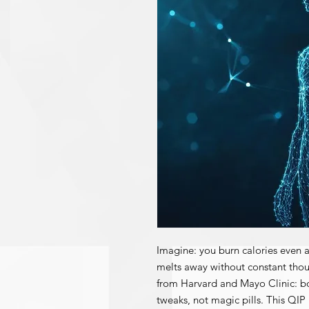
Imagine: you burn calories even at
melts away without constant thoug
from Harvard and Mayo Clinic: b
tweaks, not magic pills. This QIP