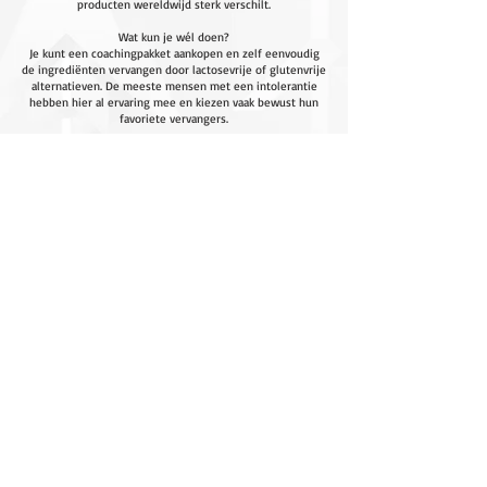
producten wereldwijd sterk verschilt.
Wat kun je wél doen?
Je kunt een coachingpakket aankopen en zelf eenvoudig
de ingrediënten vervangen door lactosevrije of glutenvrije
alternatieven. De meeste mensen met een intolerantie
hebben hier al ervaring mee en kiezen vaak bewust hun
favoriete vervangers.
Wil je een volledig op maat gemaakt traject?
Dan raden we privécoaching aan. Hierbij bouwen we van
begin tot eind een persoonlijk voedingsplan dat 100% is
afgestemd op jouw behoeften en intoleranties.
INHOUD
TNC
Coaching
Over
Privé Coaching
FAQ