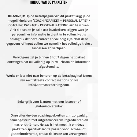
INHOUD VAN DE PAKKETTEN
BELANGRIJK:
Op de betaalpagina van dit pakket krijg je de
mogelijkheid om ‘COACHINGPAKKET – PERSONALISATIE? /
COACHING PACKAGE - PERSONALIZATION?’ aan te vinken.
Vink dit aan en je zal extra invulvakken krijgen waar je
persoonlijke informatie in dient in te vullen. Het is
belangrijk dat deze correct en volledig zijn. Naar deze
gegevens of input zullen we namelijk het volledige traject
aanpassen en verfijnen.
Vervolgens zal je binnen 3 tot 7 dagen het pakket
ontvangen dat nu volledig op jouw lichaam en informatie
afgestemd is.
Werkt er iets niet naar behoren op de betaalpagina? Neem
dan rechtstreeks contact met ons op via
info@tormanscoaching.com
.
Belangrijk voor klanten met een lactose- of
glutenintolerantie:
Onze alles-in-één coachingpakketten zijn zorgvuldig
samengesteld met uitgebalanceerde ingrediënten en
macronutriënten. Helaas is het moeilijk om deze
pakketten specifiek aan te passen voor lactose- of
glutenintolerantie, omdat de keuze aan vervangende