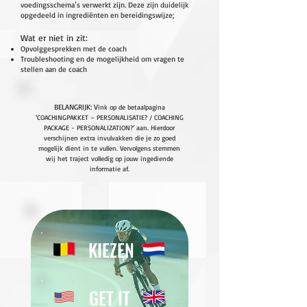
voedingsschema’s verwerkt zijn. Deze zijn duidelijk
opgedeeld in ingrediënten en bereidingswijze;
Wat er niet in zit:
Opvolggesprekken met de coach
Troubleshooting en de mogelijkheid om vragen te
stellen aan de coach
BELANGRIJK:
V
ink op de betaalpagina
‘COACHINGPAKKET – PERSONALISATIE? / COACHING
PACKAGE - PERSONALIZATION?’ aan. Hierdoor
verschijnen extra invulvakken die je zo goed
mogelijk dient in te vullen. Vervolgens stemmen
wij het traject volledig op jouw ingediende
informatie af.
KIEZEN
GET IT