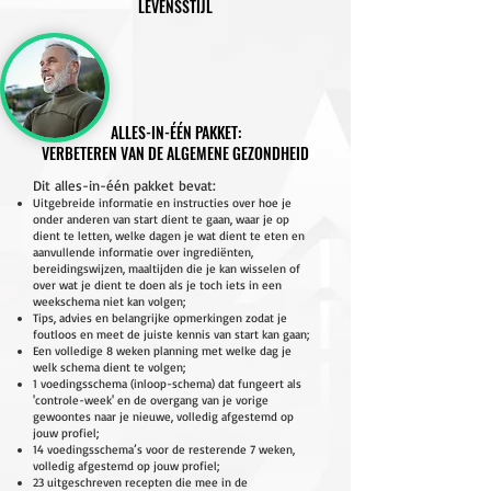
LEVENSSTIJL
ALLES-IN-ÉÉN PAKKET:
VERBETEREN VAN DE ALGEMENE GEZONDHEID
Dit alles-in-één pakket bevat:
Uitgebreide informatie en instructies over hoe je
onder anderen van start dient te gaan, waar je op
dient te letten, welke dagen je wat dient te eten en
aanvullende informatie over ingrediënten,
bereidingswijzen, maaltijden die je kan wisselen of
over wat je dient te doen als je toch iets in een
weekschema niet kan volgen;
Tips, advies en belangrijke opmerkingen zodat je
foutloos en meet de juiste kennis van start kan gaan;
Een volledige 8 weken planning met welke dag je
welk schema dient te volgen;
1 voedingsschema (inloop-schema) dat fungeert als
'controle-week' en de overgang van je vorige
gewoontes naar je nieuwe, volledig afgestemd op
jouw profiel;
14 voedingsschema’s voor de resterende 7 weken,
volledig afgestemd op jouw profiel;
23 uitgeschreven recepten die mee in de